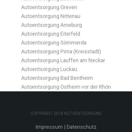
Autoentsorgung Greven
Autoentsorgung Nittenau
Autoentsorgung Arneburg
Autoentsorgung Eiterfeld
Autoentsorgung Sömmerda
Autoentsorgung Pirna (Kreisstadt)
Autoentsorgung Lauffen am Neckar
Autoentsorgung Luckau
Autoentsorgung Bad Bentheim
Autoentsorgung Ostheim vor der Rhön
COPYRIGHT 2018 AUTOENTSORGUNG
Impressum
|
Datenschutz