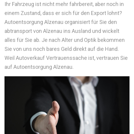
Ihr Fahrzeug ist nicht mehr fahrbereit, aber noch in
einem Zustand, dass er sich für den Export lohnt?
Autoentsorgung Alzenau organisiert für Sie den
abtransport von Alzenau ins Ausland und wickelt
alles für Sie ab. Je nach Alter und Optik bekommen
Sie von uns noch bares Geld direkt auf die Hand.
Weil Autoverkauf Vertrauenssache ist, vertrauen Sie
auf Autoentsorgung Alzenau.