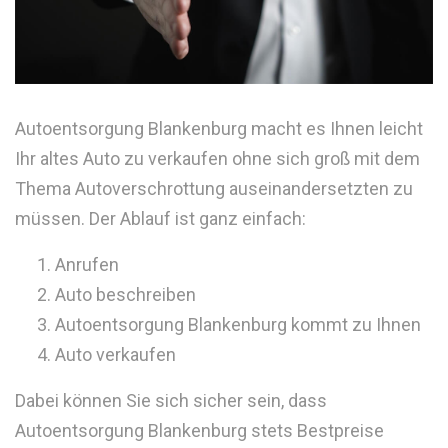
Autoentsorgung Blankenburg macht es Ihnen leicht
Ihr altes Auto zu verkaufen ohne sich groß mit dem
Thema Autoverschrottung auseinandersetzten zu
müssen. Der Ablauf ist ganz einfach:
Anrufen
Auto beschreiben
Autoentsorgung Blankenburg kommt zu Ihnen
Auto verkaufen
Dabei können Sie sich sicher sein, dass
Autoentsorgung Blankenburg stets Bestpreise