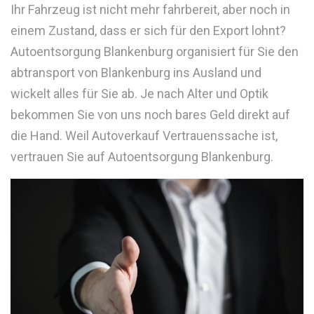
Ihr Fahrzeug ist nicht mehr fahrbereit, aber noch in
einem Zustand, dass er sich für den Export lohnt?
Autoentsorgung Blankenburg organisiert für Sie den
abtransport von Blankenburg ins Ausland und
wickelt alles für Sie ab. Je nach Alter und Optik
bekommen Sie von uns noch bares Geld direkt auf
die Hand. Weil Autoverkauf Vertrauenssache ist,
vertrauen Sie auf Autoentsorgung Blankenburg.