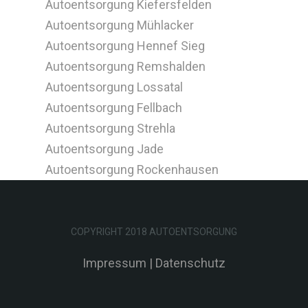
Autoentsorgung Kiefersfelden
Autoentsorgung Mühlacker
Autoentsorgung Hennef Sieg
Autoentsorgung Remshalden
Autoentsorgung Lossatal
Autoentsorgung Fellbach
Autoentsorgung Strehla
Autoentsorgung Jade
Autoentsorgung Rockenhausen
COPYRIGHT 2018 AUTOENTSORGUNG
Impressum
|
Datenschutz