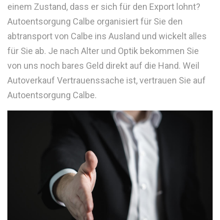
einem Zustand, dass er sich für den Export lohnt?
Autoentsorgung Calbe organisiert für Sie den
abtransport von Calbe ins Ausland und wickelt alles
für Sie ab. Je nach Alter und Optik bekommen Sie
von uns noch bares Geld direkt auf die Hand. Weil
Autoverkauf Vertrauenssache ist, vertrauen Sie auf
Autoentsorgung Calbe.