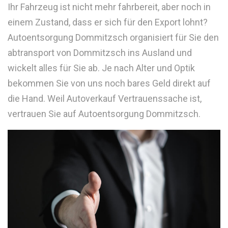
Ihr Fahrzeug ist nicht mehr fahrbereit, aber noch in
einem Zustand, dass er sich für den Export lohnt?
Autoentsorgung Dommitzsch organisiert für Sie den
abtransport von Dommitzsch ins Ausland und
wickelt alles für Sie ab. Je nach Alter und Optik
bekommen Sie von uns noch bares Geld direkt auf
die Hand. Weil Autoverkauf Vertrauenssache ist,
vertrauen Sie auf Autoentsorgung Dommitzsch.