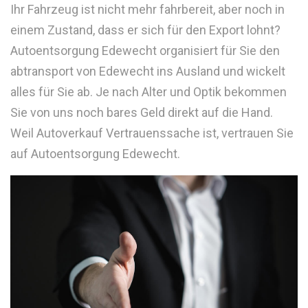
Ihr Fahrzeug ist nicht mehr fahrbereit, aber noch in
einem Zustand, dass er sich für den Export lohnt?
Autoentsorgung Edewecht organisiert für Sie den
abtransport von Edewecht ins Ausland und wickelt
alles für Sie ab. Je nach Alter und Optik bekommen
Sie von uns noch bares Geld direkt auf die Hand.
Weil Autoverkauf Vertrauenssache ist, vertrauen Sie
auf Autoentsorgung Edewecht.