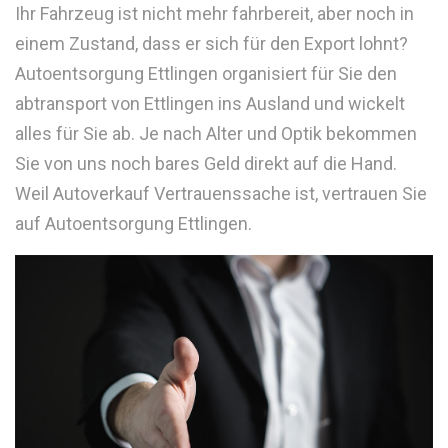
Ihr Fahrzeug ist nicht mehr fahrbereit, aber noch in
einem Zustand, dass er sich für den Export lohnt?
Autoentsorgung Ettlingen organisiert für Sie den
abtransport von Ettlingen ins Ausland und wickelt
alles für Sie ab. Je nach Alter und Optik bekommen
Sie von uns noch bares Geld direkt auf die Hand.
Weil Autoverkauf Vertrauenssache ist, vertrauen Sie
auf Autoentsorgung Ettlingen.