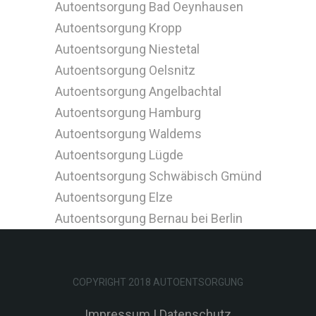
Autoentsorgung Bad Oeynhausen
Autoentsorgung Kropp
Autoentsorgung Niestetal
Autoentsorgung Oelsnitz
Autoentsorgung Angelbachtal
Autoentsorgung Hamburg
Autoentsorgung Waldems
Autoentsorgung Lügde
Autoentsorgung Schwäbisch Gmünd
Autoentsorgung Elze
Autoentsorgung Bernau bei Berlin
COPYRIGHT 2018 AUTOENTSORGUNG
Impressum
|
Datenschutz