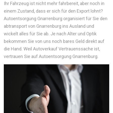
Ihr Fahrzeug ist nicht mehr fahrbereit, aber noch in
einem Zustand, dass er sich für den Export lohnt?
Autoentsorgung Gnarrenburg organisiert für Sie den
abtransport von Gnarrenburg ins Ausland und
wickelt alles für Sie ab. Je nach Alter und Optik
bekommen Sie von uns noch bares Geld direkt auf
die Hand. Weil Autoverkauf Vertrauenssache ist,
vertrauen Sie auf Autoentsorgung Gnarrenburg.