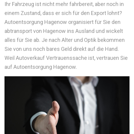
Ihr Fahrzeug ist nicht mehr fahrbereit, aber noch in
einem Zustand, dass er sich für den Export lohnt?
Autoentsorgung Hagenow organisiert für Sie den
abtransport von Hagenow ins Ausland und wickelt
alles für Sie ab. Je nach Alter und Optik bekommen
Sie von uns noch bares Geld direkt auf die Hand.
Weil Autoverkauf Vertrauenssache ist, vertrauen Sie
auf Autoentsorgung Hagenow.