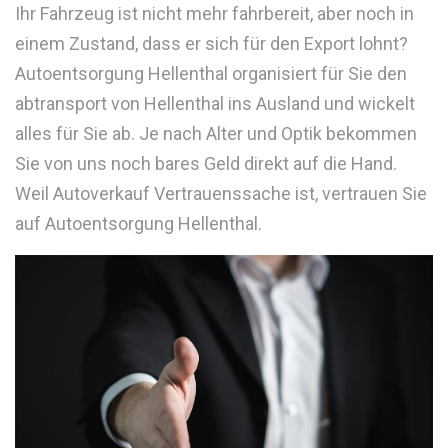
Ihr Fahrzeug ist nicht mehr fahrbereit, aber noch in
einem Zustand, dass er sich für den Export lohnt?
Autoentsorgung Hellenthal organisiert für Sie den
abtransport von Hellenthal ins Ausland und wickelt
alles für Sie ab. Je nach Alter und Optik bekommen
Sie von uns noch bares Geld direkt auf die Hand.
Weil Autoverkauf Vertrauenssache ist, vertrauen Sie
auf Autoentsorgung Hellenthal.