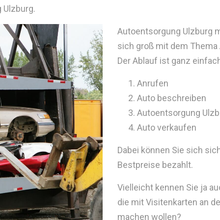
 Ulzburg.
Autoentsorgung Ulzburg ma
sich groß mit dem Thema
Der Ablauf ist ganz einfac
Anrufen
Auto beschreiben
Autoentsorgung Ulzb
Auto verkaufen
Dabei können Sie sich sic
Bestpreise bezahlt.
Vielleicht kennen Sie ja 
die mit Visitenkarten an 
machen wollen?