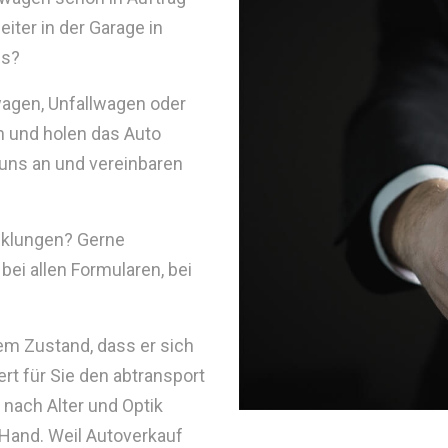
iter in der Garage in
ss?
wagen, Unfallwagen oder
 und holen das Auto
 uns an und vereinbaren
cklungen? Gerne
ei allen Formularen, bei
nem Zustand, dass er sich
rt für Sie den abtransport
e nach Alter und Optik
Hand. Weil Autoverkauf