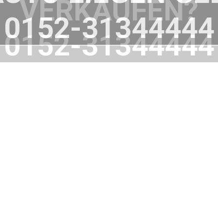
VERKAUFEN?
0152-31344444
WIR HELFEN