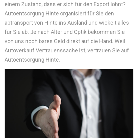
einem Zustand, dass er sich für den Export lohnt?
Autoentsorgung Hinte organisiert für Sie den
abtransport von Hinte ins Ausland und wickelt alles
für Sie ab. Je nach Alter und Optik bekommen Sie
von uns noch bares Geld direkt auf die Hand. Weil
Autoverkauf Vertrauenssache ist, vertrauen Sie auf
Autoentsorgung Hinte.