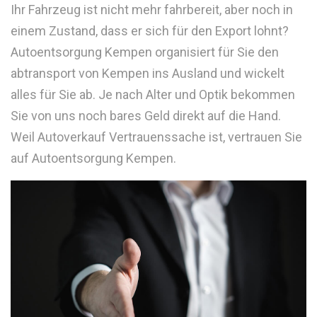
Ihr Fahrzeug ist nicht mehr fahrbereit, aber noch in
einem Zustand, dass er sich für den Export lohnt?
Autoentsorgung Kempen organisiert für Sie den
abtransport von Kempen ins Ausland und wickelt
alles für Sie ab. Je nach Alter und Optik bekommen
Sie von uns noch bares Geld direkt auf die Hand.
Weil Autoverkauf Vertrauenssache ist, vertrauen Sie
auf Autoentsorgung Kempen.