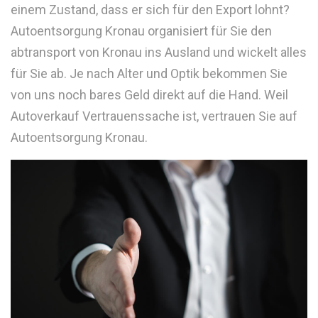
einem Zustand, dass er sich für den Export lohnt?
Autoentsorgung Kronau organisiert für Sie den
abtransport von Kronau ins Ausland und wickelt alles
für Sie ab. Je nach Alter und Optik bekommen Sie
von uns noch bares Geld direkt auf die Hand. Weil
Autoverkauf Vertrauenssache ist, vertrauen Sie auf
Autoentsorgung Kronau.