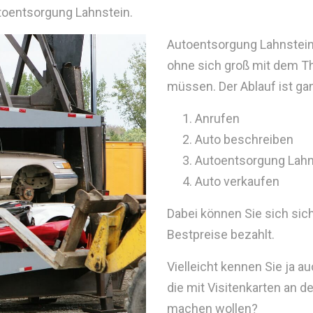
utoentsorgung Lahnstein.
Autoentsorgung Lahnstein 
ohne sich groß mit dem T
müssen. Der Ablauf ist ga
Anrufen
Auto beschreiben
Autoentsorgung Lahn
Auto verkaufen
Dabei können Sie sich sic
Bestpreise bezahlt.
Vielleicht kennen Sie ja 
die mit Visitenkarten an 
machen wollen?