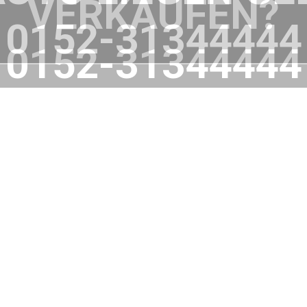
VERKAUFEN?
0152-31344444
WIR HELFEN