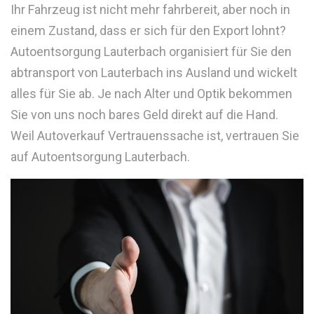
Ihr Fahrzeug ist nicht mehr fahrbereit, aber noch in
einem Zustand, dass er sich für den Export lohnt?
Autoentsorgung Lauterbach organisiert für Sie den
abtransport von Lauterbach ins Ausland und wickelt
alles für Sie ab. Je nach Alter und Optik bekommen
Sie von uns noch bares Geld direkt auf die Hand.
Weil Autoverkauf Vertrauenssache ist, vertrauen Sie
auf Autoentsorgung Lauterbach.