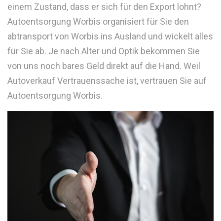
einem Zustand, dass er sich für den Export lohnt?
Autoentsorgung Worbis organisiert für Sie den
abtransport von Worbis ins Ausland und wickelt alles
für Sie ab. Je nach Alter und Optik bekommen Sie
von uns noch bares Geld direkt auf die Hand. Weil
Autoverkauf Vertrauenssache ist, vertrauen Sie auf
Autoentsorgung Worbis.