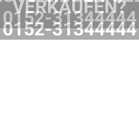
VERKAUFEN?
0152-31344444
WIR HELFEN