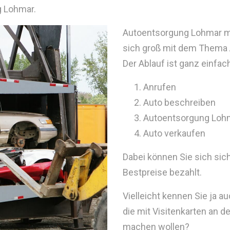
g Lohmar.
Autoentsorgung Lohmar mac
sich groß mit dem Thema
Der Ablauf ist ganz einfac
Anrufen
Auto beschreiben
Autoentsorgung Loh
Auto verkaufen
Dabei können Sie sich sic
Bestpreise bezahlt.
Vielleicht kennen Sie ja 
die mit Visitenkarten an 
machen wollen?