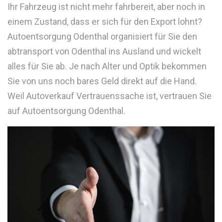
Ihr Fahrzeug ist nicht mehr fahrbereit, aber noch in
einem Zustand, dass er sich für den Export lohnt?
Autoentsorgung Odenthal organisiert für Sie den
abtransport von Odenthal ins Ausland und wickelt
alles für Sie ab. Je nach Alter und Optik bekommen
Sie von uns noch bares Geld direkt auf die Hand.
Weil Autoverkauf Vertrauenssache ist, vertrauen Sie
auf Autoentsorgung Odenthal.