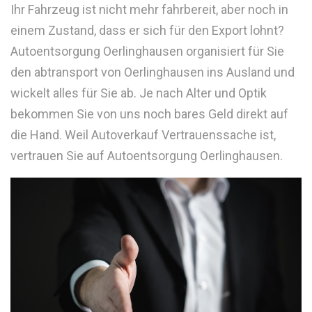
Ihr Fahrzeug ist nicht mehr fahrbereit, aber noch in
einem Zustand, dass er sich für den Export lohnt?
Autoentsorgung Oerlinghausen organisiert für Sie
den abtransport von Oerlinghausen ins Ausland und
wickelt alles für Sie ab. Je nach Alter und Optik
bekommen Sie von uns noch bares Geld direkt auf
die Hand. Weil Autoverkauf Vertrauenssache ist,
vertrauen Sie auf Autoentsorgung Oerlinghausen.