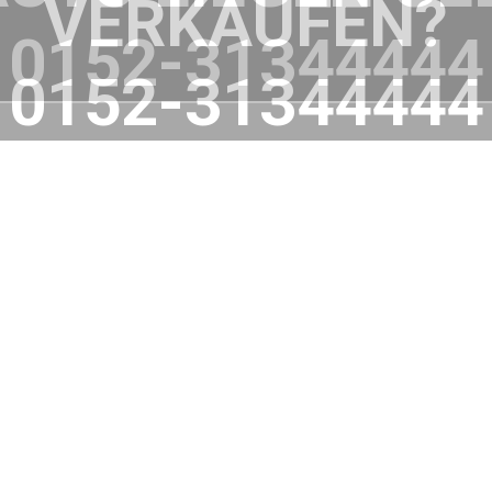
VERKAUFEN?
0152-31344444
WIR HELFEN