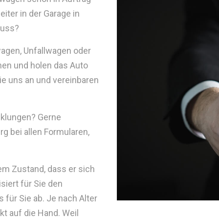
iter in der Garage in
muss?
wagen, Unfallwagen oder
men und holen das Auto
ie uns an und vereinbaren
cklungen? Gerne
g bei allen Formularen,
nem Zustand, dass er sich
iert für Sie den
 für Sie ab. Je nach Alter
t auf die Hand. Weil