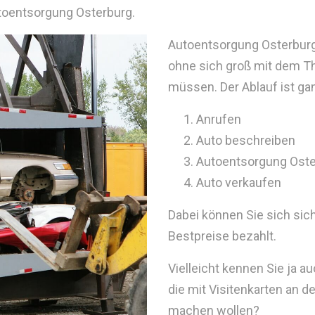
utoentsorgung Osterburg.
Autoentsorgung Osterburg 
ohne sich groß mit dem T
müssen. Der Ablauf ist ga
Anrufen
Auto beschreiben
Autoentsorgung Ost
Auto verkaufen
Dabei können Sie sich sic
Bestpreise bezahlt.
Vielleicht kennen Sie ja 
die mit Visitenkarten an 
machen wollen?