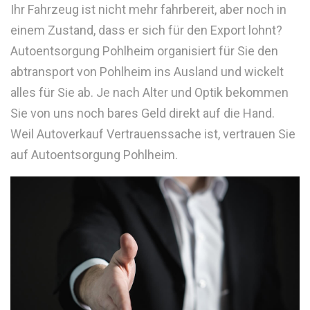
Ihr Fahrzeug ist nicht mehr fahrbereit, aber noch in
einem Zustand, dass er sich für den Export lohnt?
Autoentsorgung Pohlheim organisiert für Sie den
abtransport von Pohlheim ins Ausland und wickelt
alles für Sie ab. Je nach Alter und Optik bekommen
Sie von uns noch bares Geld direkt auf die Hand.
Weil Autoverkauf Vertrauenssache ist, vertrauen Sie
auf Autoentsorgung Pohlheim.