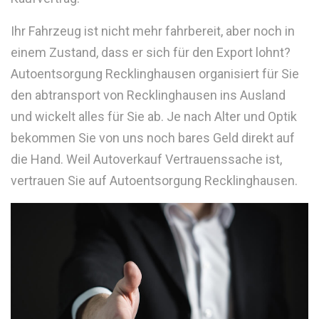
Ihr Fahrzeug ist nicht mehr fahrbereit, aber noch in
einem Zustand, dass er sich für den Export lohnt?
Autoentsorgung Recklinghausen organisiert für Sie
den abtransport von Recklinghausen ins Ausland
und wickelt alles für Sie ab. Je nach Alter und Optik
bekommen Sie von uns noch bares Geld direkt auf
die Hand. Weil Autoverkauf Vertrauenssache ist,
vertrauen Sie auf Autoentsorgung Recklinghausen.