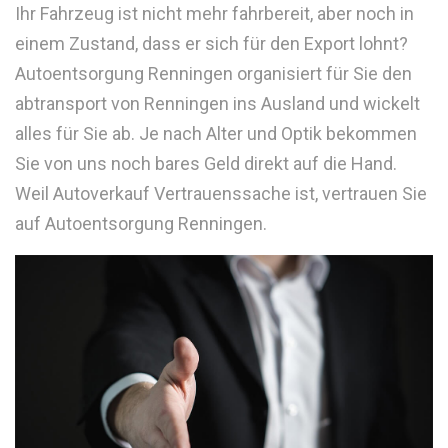
Ihr Fahrzeug ist nicht mehr fahrbereit, aber noch in
einem Zustand, dass er sich für den Export lohnt?
Autoentsorgung Renningen organisiert für Sie den
abtransport von Renningen ins Ausland und wickelt
alles für Sie ab. Je nach Alter und Optik bekommen
Sie von uns noch bares Geld direkt auf die Hand.
Weil Autoverkauf Vertrauenssache ist, vertrauen Sie
auf Autoentsorgung Renningen.