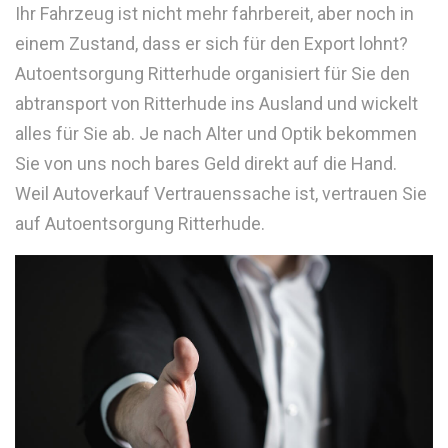
Ihr Fahrzeug ist nicht mehr fahrbereit, aber noch in
einem Zustand, dass er sich für den Export lohnt?
Autoentsorgung Ritterhude organisiert für Sie den
abtransport von Ritterhude ins Ausland und wickelt
alles für Sie ab. Je nach Alter und Optik bekommen
Sie von uns noch bares Geld direkt auf die Hand.
Weil Autoverkauf Vertrauenssache ist, vertrauen Sie
auf Autoentsorgung Ritterhude.