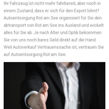
Ihr Fahrzeug ist nicht mehr fahrbereit, aber noch in
einem Zustand, dass er sich für den Export lohnt?
Autoentsorgung Rot am See organisiert für Sie den
abtransport von Rot am See ins Ausland und wickelt
alles für Sie ab. Je nach Alter und Optik bekommen
Sie von uns noch bares Geld direkt auf die Hand.
Weil Autoverkauf Vertrauenssache ist, vertrauen Sie
auf Autoentsorgung Rot am See.