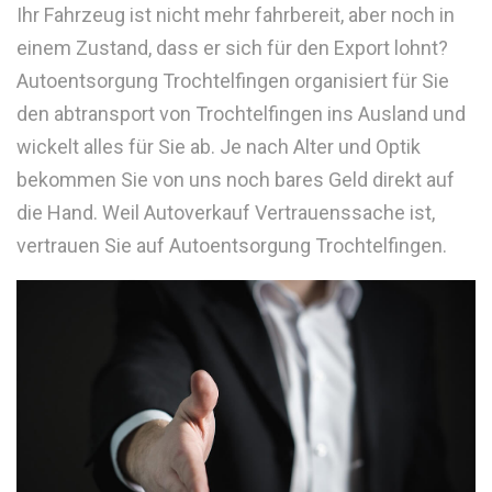
Ihr Fahrzeug ist nicht mehr fahrbereit, aber noch in
einem Zustand, dass er sich für den Export lohnt?
Autoentsorgung Trochtelfingen organisiert für Sie
den abtransport von Trochtelfingen ins Ausland und
wickelt alles für Sie ab. Je nach Alter und Optik
bekommen Sie von uns noch bares Geld direkt auf
die Hand. Weil Autoverkauf Vertrauenssache ist,
vertrauen Sie auf Autoentsorgung Trochtelfingen.