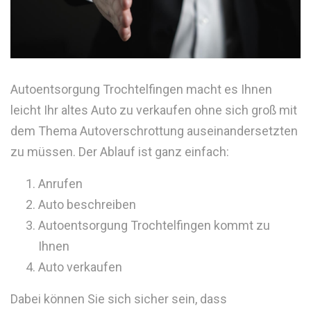
Autoentsorgung Trochtelfingen macht es Ihnen
leicht Ihr altes Auto zu verkaufen ohne sich groß mit
dem Thema Autoverschrottung auseinandersetzten
zu müssen. Der Ablauf ist ganz einfach:
Anrufen
Auto beschreiben
Autoentsorgung Trochtelfingen kommt zu
Ihnen
Auto verkaufen
Dabei können Sie sich sicher sein, dass