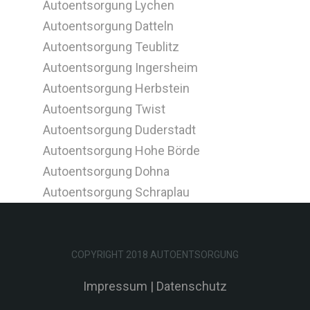
Autoentsorgung Lychen
Autoentsorgung Datteln
Autoentsorgung Teublitz
Autoentsorgung Ingersheim
Autoentsorgung Herbstein
Autoentsorgung Twist
Autoentsorgung Duderstadt
Autoentsorgung Hohe Börde
Autoentsorgung Dohna
Autoentsorgung Schraplau
COPYRIGHT 2018 AUTOENTSORGUNG
Impressum
|
Datenschutz