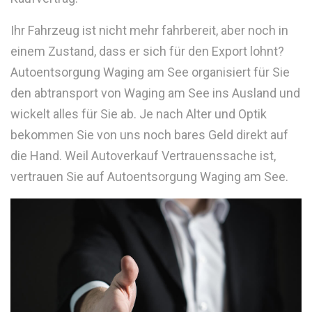
Ihr Fahrzeug ist nicht mehr fahrbereit, aber noch in
einem Zustand, dass er sich für den Export lohnt?
Autoentsorgung Waging am See organisiert für Sie
den abtransport von Waging am See ins Ausland und
wickelt alles für Sie ab. Je nach Alter und Optik
bekommen Sie von uns noch bares Geld direkt auf
die Hand. Weil Autoverkauf Vertrauenssache ist,
vertrauen Sie auf Autoentsorgung Waging am See.