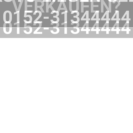
VERKAUFEN?
0152-31344444
WIR HELFEN