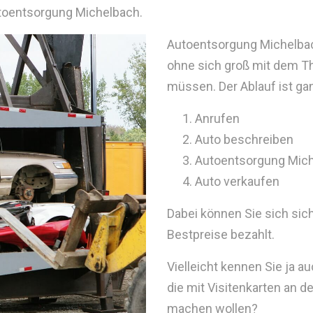
utoentsorgung Michelbach.
Autoentsorgung Michelbach
ohne sich groß mit dem T
müssen. Der Ablauf ist ga
Anrufen
Auto beschreiben
Autoentsorgung Mic
Auto verkaufen
Dabei können Sie sich sic
Bestpreise bezahlt.
Vielleicht kennen Sie ja 
die mit Visitenkarten an 
machen wollen?