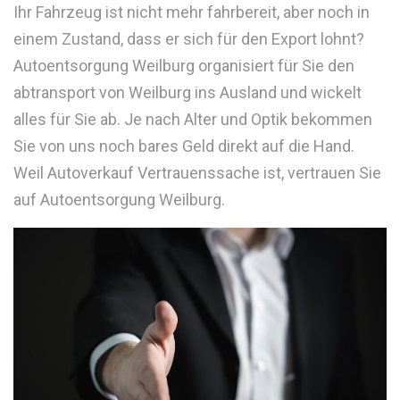
Ihr Fahrzeug ist nicht mehr fahrbereit, aber noch in
einem Zustand, dass er sich für den Export lohnt?
Autoentsorgung Weilburg organisiert für Sie den
abtransport von Weilburg ins Ausland und wickelt
alles für Sie ab. Je nach Alter und Optik bekommen
Sie von uns noch bares Geld direkt auf die Hand.
Weil Autoverkauf Vertrauenssache ist, vertrauen Sie
auf Autoentsorgung Weilburg.