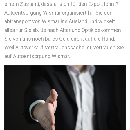
einem Zustand, dass er sich für den Export lohnt?
Autoentsorgung Wismar organisiert für Sie den
abtransport von Wismar ins Ausland und wickelt
alles für Sie ab. Je nach Alter und Optik bekommen
Sie von uns noch bares Geld direkt auf die Hand.
Weil Autoverkauf Vertrauenssache ist, vertrauen Sie
auf Autoentsorgung Wismar.